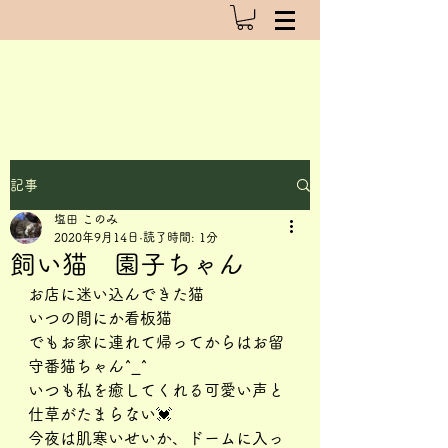
pianta del fiori
記事
塩田 このみ
2020年9月14日
読了時間: 1分
飼い猫 園子ちゃん
お店に迷い込んできた猫
いつの間にか看板猫
でもお家に連れて帰ってからはお留
守番猫ちゃん^_^
いつも私を癒してくれる可愛い声と
仕草がたまらない💓
今夜は肌寒いせいか、ドームに入っ